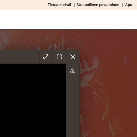
Tietoa meistä
|
Vastuullinen pelaaminen
|
Apu