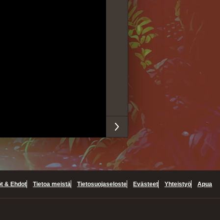
t & Ehdot
Tietoa meistä
Tietosuojaseloste
Evästeet
Yhteistyö
Apua