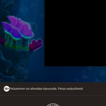
Pelaaminen voi aiheuttaa riipuvuutta. Pelaa vastuullisesti.