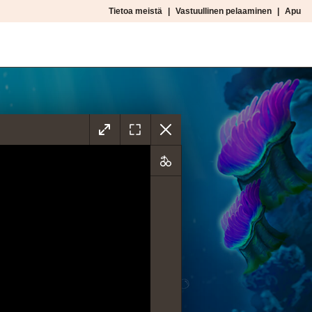
Tietoa meistä
|
Vastuullinen pelaaminen
|
Apu