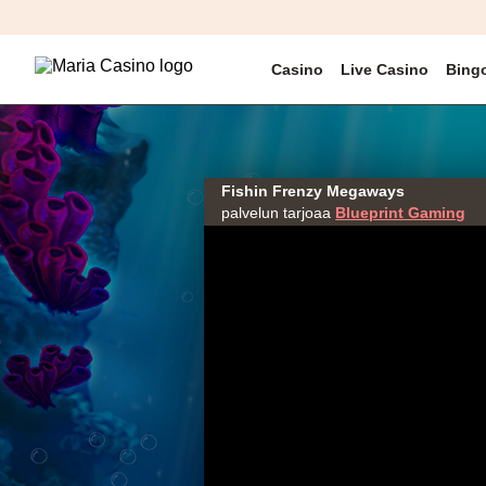
Casino
Live Casino
Bing
Fishin Frenzy Megaways
palvelun tarjoaa
Blueprint Gaming