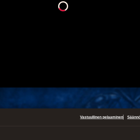
Vastuullinen pelaaminen
Säännö