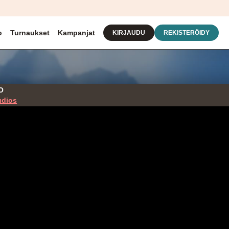
o
Turnaukset
Kampanjat
KIRJAUDU
REKISTERÖIDY
O
udios