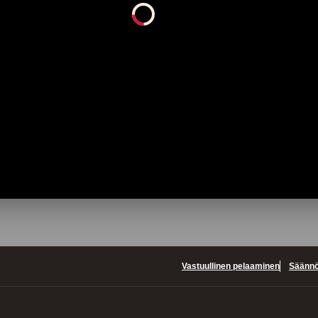
Vastuullinen pelaaminen
Säännö