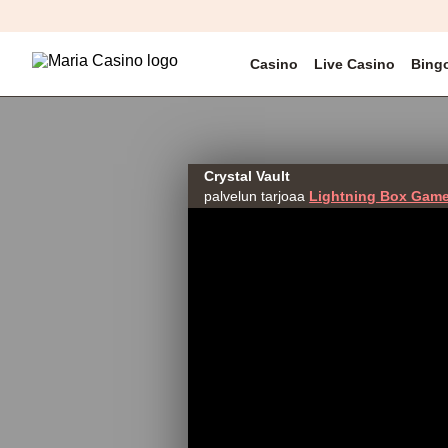
Casino
Live Casino
Bing
Crystal Vault
palvelun tarjoaa
Lightning Box Gam