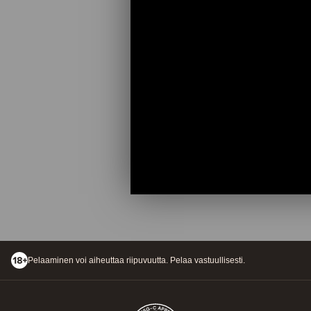
Pelaaminen voi aiheuttaa riipuvuutta. Pelaa vastuullisesti.