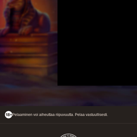
Pelaaminen voi aiheuttaa riipuvuutta. Pelaa vastuullisesti.