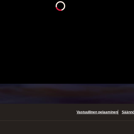
Vastuullinen pelaaminen
Säännö