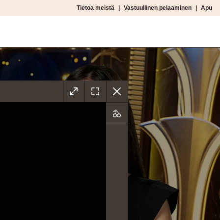
Tietoa meistä
|
Vastuullinen pelaaminen
|
Apu