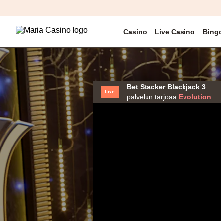
Casino
Live Casino
Bing
Bet Stacker Blackjack 3
Live
palvelun tarjoaa
Evolution