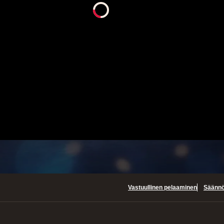
Vastuullinen pelaaminen
Säännö