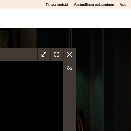
Tietoa meistä
|
Vastuullinen pelaaminen
|
Apu