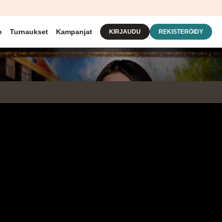
o
Turnaukset
Kampanjat
KIRJAUDU
REKISTERÖIDY