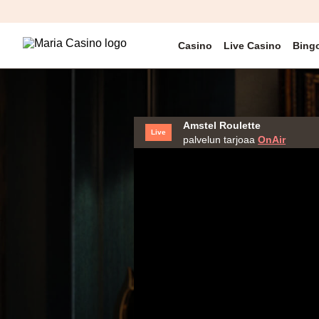
Casino
Live Casino
Bing
Amstel Roulette
Live
palvelun tarjoaa
OnAir