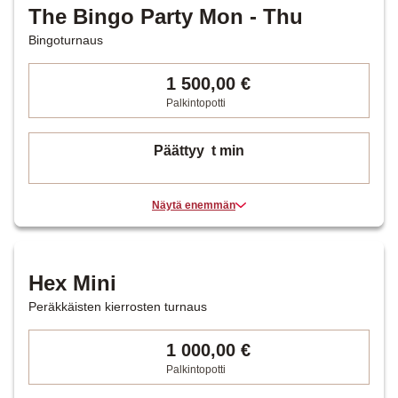
100
The Bingo Party Mon - Thu
winners
Bingoturnaus
1 500,00 €
Palkintopotti
Päättyy
t
min
Näytä enemmän
10
Hex Mini
winners
Peräkkäisten kierrosten turnaus
1 000,00 €
Palkintopotti