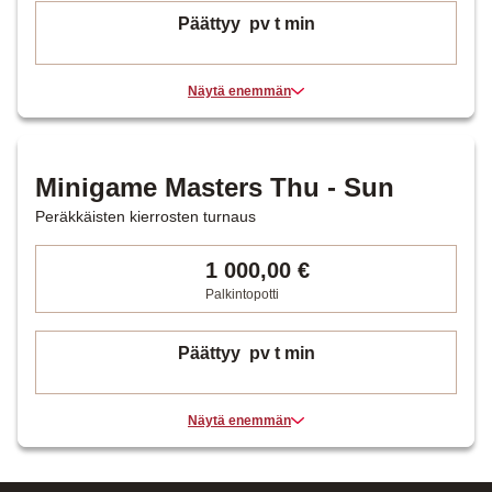
Päättyy
pv
t
min
Näytä enemmän
50
Minigame Masters Thu - Sun
winners
Peräkkäisten kierrosten turnaus
1 000,00 €
Palkintopotti
Päättyy
pv
t
min
Näytä enemmän