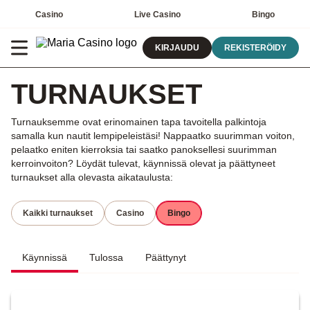
Casino
Live Casino
Bingo
KIRJAUDU
REKISTERÖIDY
TURNAUKSET
Turnauksemme ovat erinomainen tapa tavoitella palkintoja
samalla kun nautit lempipeleistäsi! Nappaatko suurimman voiton,
pelaatko eniten kierroksia tai saatko panoksellesi suurimman
kerroinvoiton? Löydät tulevat, käynnissä olevat ja päättyneet
turnaukset alla olevasta aikataulusta:
Kaikki turnaukset
Casino
Bingo
Käynnissä
Tulossa
Päättynyt