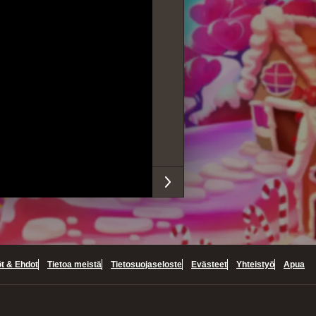
t & Ehdot
Tietoa meistä
Tietosuojaseloste
Evästeet
Yhteistyö
Apua