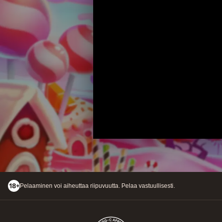
Pelaaminen voi aiheuttaa riipuvuutta. Pelaa vastuullisesti.