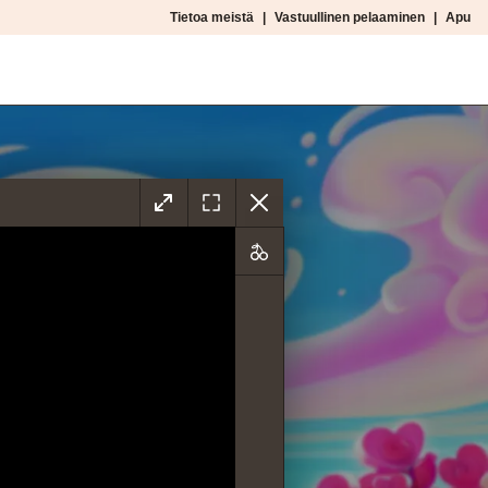
Tietoa meistä
|
Vastuullinen pelaaminen
|
Apu