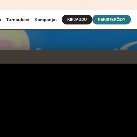
o
Turnaukset
Kampanjat
KIRJAUDU
REKISTERÖIDY