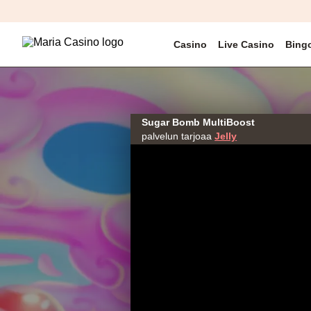
Casino
Live Casino
Bing
Sugar Bomb MultiBoost
palvelun tarjoaa
Jelly