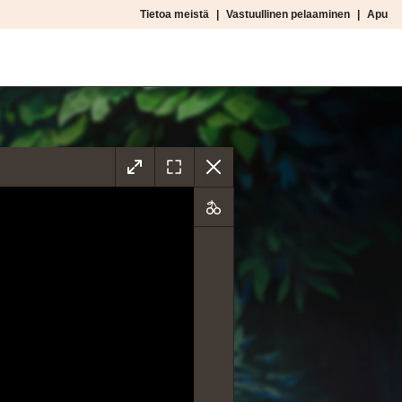
Tietoa meistä
|
Vastuullinen pelaaminen
|
Apu