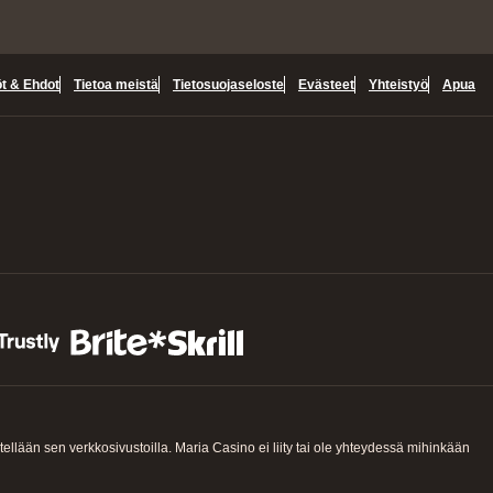
t & Ehdot
Tietoa meistä
Tietosuojaseloste
Evästeet
Yhteistyö
Apua
tellään sen verkkosivustoilla. Maria Casino ei liity tai ole yhteydessä mihinkään