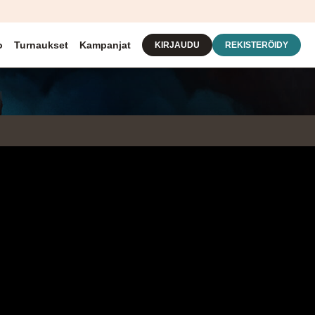
o
Turnaukset
Kampanjat
KIRJAUDU
REKISTERÖIDY