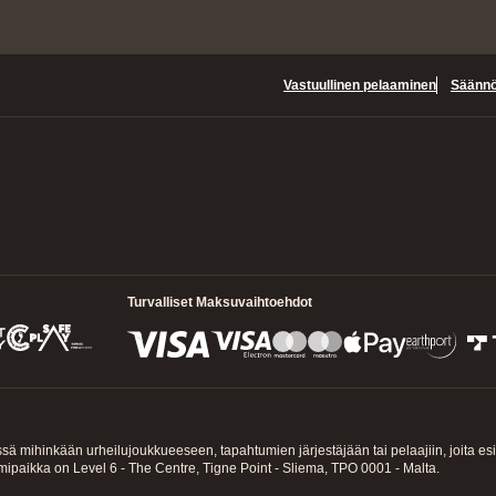
Vastuullinen pelaaminen
Säännö
Turvalliset Maksuvaihtoehdot
essä mihinkään urheilujoukkueeseen, tapahtumien järjestäjään tai pelaajiin, joita esi
toimipaikka on Level 6 - The Centre, Tigne Point - Sliema, TPO 0001 - Malta.