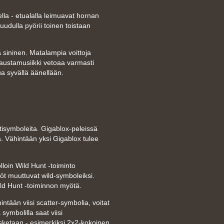
lla - etualalla leimuavat hornan
uudulla pyörii toinen toistaan
a sininen. Matalampia voittoja
taustamusiikki vetoaa varmasti
ua syvällä äänellään.
ttisymboleita. Gigablox-peleissä
ä. Vähintään yksi Gigablox tulee
lloin Wild Hunt -toiminto
iöt muuttuvat wild-symboleiksi.
Wild Hunt -toiminnon myötä.
intään viisi scatter-symbolia, voitat
symbolilla saat viisi
lasketaan - esimerkiksi 2x2-kokoinen