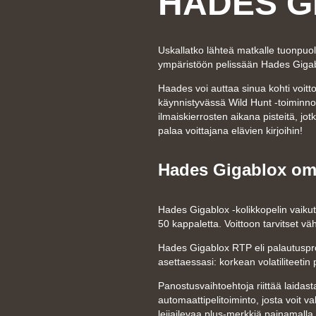
HADES G
Uskallatko lähteä matkalle tuonpu
ympäristöön pelissään Hades Gigablo
Haades voi auttaa sinua kohti voitt
käynnistyvässä Wild Hunt -toiminnos
ilmaiskierrosten aikana pisteitä, jo
palaa voittajana elävien kirjoihin!
Hades Gigablox om
Hades Gigablox -kolikkopelin vaiku
50 kappaletta. Voittoon tarvitset v
Hades Gigablox RTP eli palautuspros
asettaessasi: korkean volatiliteetin 
Panostusvaihtoehtoja riittää laidas
automaattipelitoiminto, josta voit
leijailevaa plus-merkkiä painamalla 