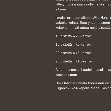
jättisymboli antaa sinulle neljä ilm
aikana.
Ilmaiskierrosten aikana Wild Hunt -t
voittokerrointa. Saat yhden pisteen 
kokoinen hirviö antaa neljä pistettä
10 pistettä = x2-kerroin
15 pistettä = x3-kerroin
20 pistettä = x5-kerroin
25 pistettä = x10-kerroin
Aina noustessasi uudelle tasolle saa
kasvamistaan.
Uskallatko suunnata kuolleiden valt
Gigablox -kolikkopeliä Maria Casino