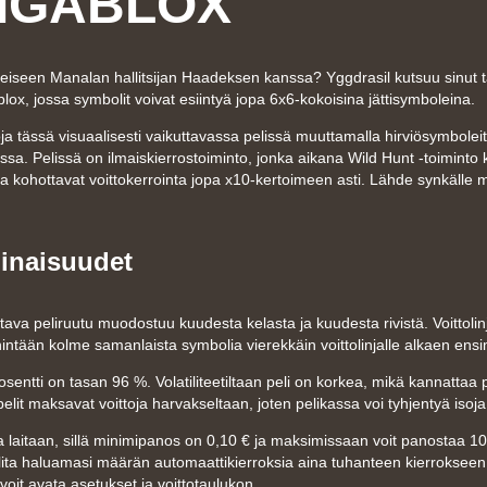
IGABLOX
oleiseen Manalan hallitsijan Haadeksen kanssa? Yggdrasil kutsuu sinu
x, jossa symbolit voivat esiintyä jopa 6x6-kokoisina jättisymboleina.
oja tässä visuaalisesti vaikuttavassa pelissä muuttamalla hirviösymbolei
sa. Pelissä on ilmaiskierrostoiminto, jonka aikana Wild Hunt -toiminto k
tka kohottavat voittokerrointa jopa x10-kertoimeen asti. Lähde synkälle 
inaisuudet
ttava peliruutu muodostuu kuudesta kelasta ja kuudesta rivistä. Voitto
ähintään kolme samanlaista symbolia vierekkäin voittolinjalle alkaen e
entti on tasan 96 %. Volatiliteetiltaan peli on korkea, mikä kannattaa
pelit maksavat voittoja harvakseltaan, joten pelikassa voi tyhjentyä isoja
ta laitaan, sillä minimipanos on 0,10 € ja maksimissaan voit panostaa 10
 valita haluamasi määrän automaattikierroksia aina tuhanteen kierroks
voit avata asetukset ja voittotaulukon.