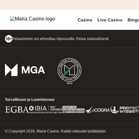
Casino
Live Casino
Bing
Pelaaminen voi aiheuttaa riipuvuutta. Pelaa vastuullisesti.
Turvallisuus ja Luotettavuus
© Copyright 2026, Maria Casino. Kaikki oikeudet pidätetään.