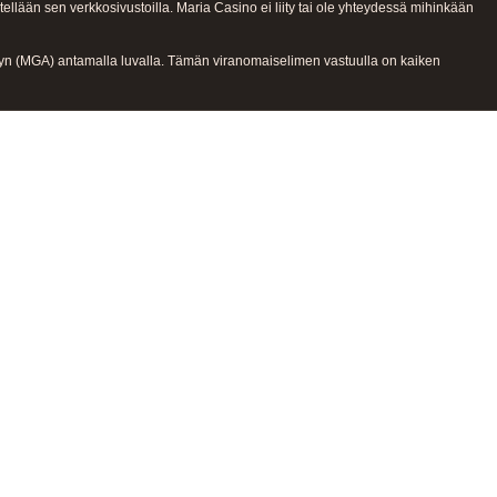
tellään sen verkkosivustoilla. Maria Casino ei liity tai ole yhteydessä mihinkään
yn (MGA) antamalla luvalla. Tämän viranomaiselimen vastuulla on kaiken