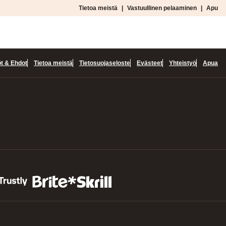
Tietoa meistä
|
Vastuullinen pelaaminen
|
Apu
t & Ehdot
Tietoa meistä
Tietosuojaseloste
Evästeet
Yhteistyö
Apua