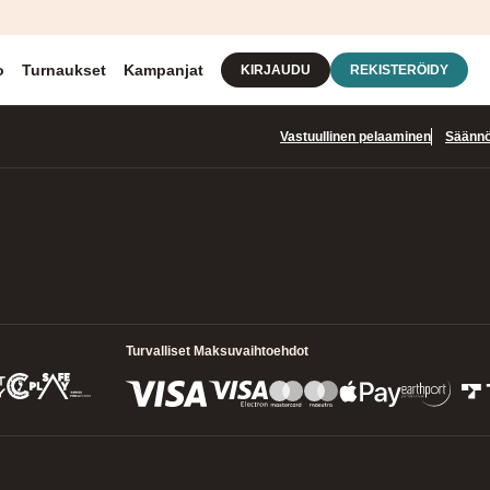
o
Turnaukset
Kampanjat
KIRJAUDU
REKISTERÖIDY
Vastuullinen pelaaminen
Säännö
Turvalliset Maksuvaihtoehdot