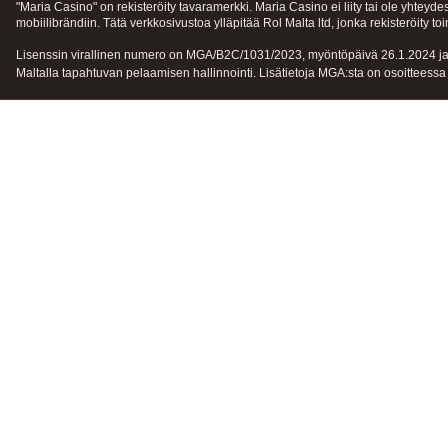
"Maria Casino" on rekisteröity tavaramerkki. Maria Casino ei liity tai ole yhteyd
mobiilibrändiin. Tätä verkkosivustoa ylläpitää Rol Malta ltd, jonka rekisteröity 
Lisenssin virallinen numero on MGA/B2C/1031/2023, myöntöpäivä 26.1.2024 ja v
Maltalla tapahtuvan pelaamisen hallinnointi. Lisätietoja MGA:sta on osoitteess