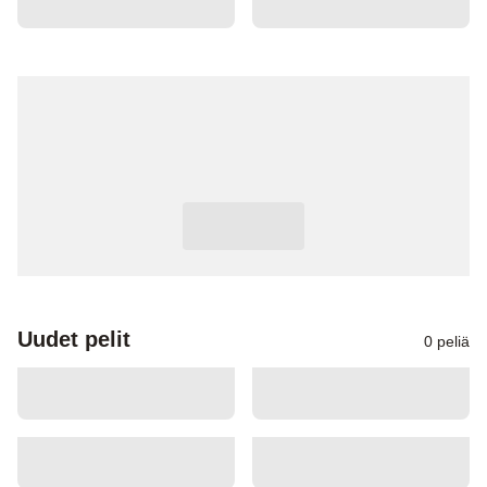
Uudet pelit
0 peliä