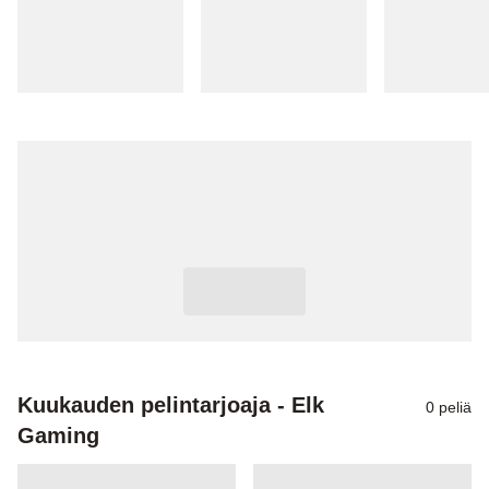
Kuukauden pelintarjoaja - Elk
0 peliä
Gaming