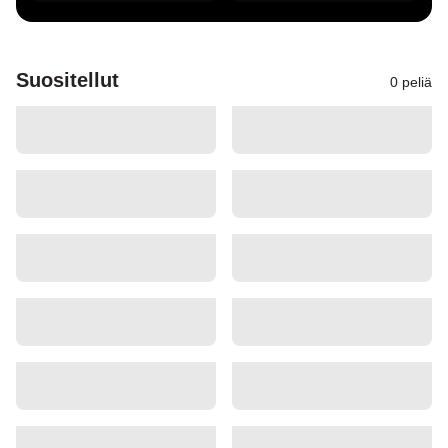
Suositellut
0 peliä