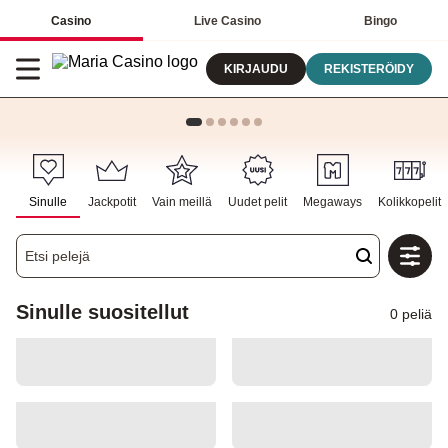
Casino
Live Casino
Bingo
KIRJAUDU
REKISTERÖIDY
Sinulle
Jackpotit
Vain meillä
Uudet pelit
Megaways
Kolikkopelit
t
Sinulle suositellut
0 peliä